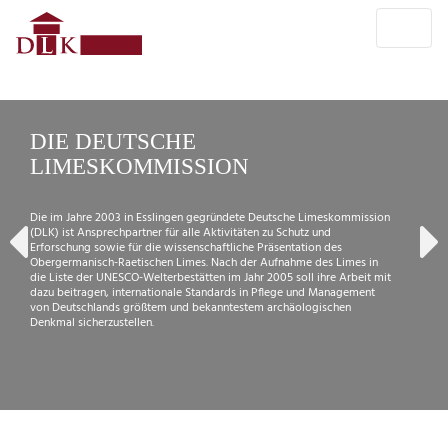
DIE DEUTSCHE
LIMESKOMMISSION
Die im Jahre 2003 in Esslingen gegründete Deutsche Limeskommission
(DLK) ist Ansprechpartner für alle Aktivitäten zu Schutz und
Erforschung sowie für die wissenschaftliche Präsentation des
Obergermanisch-Raetischen Limes. Nach der Aufnahme des Limes in
die Liste der UNESCO-Welterbestätten im Jahr 2005 soll ihre Arbeit mit
dazu beitragen, internationale Standards in Pflege und Management
von Deutschlands größtem und bekanntestem archäologischen
Denkmal sicherzustellen.